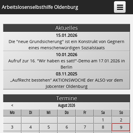
Arbeitslosenselbsthilfe Oldenburg
e.V.
Aktuelles
15.01.2026
Die "neue Grundsicherung" ist ein Konstrukt von Gegnern
eines menschenwürdigen Sozialstaats
10.01.2026
Aufruf zur 16. "Wir haben es satt!"-Demo am 17.01.2026 in
Berlin
03.11.2025
„AufRecht bestehen“ AKTIONSWOCHE der ALSO vor dem
Jobcenter Oldenburg
Termine
<
August 2026
ntag
enstag
ttwoch
nnerstag
eitag
mstag
nntag
Mo
Di
Mi
Do
Fr
Sa
So
1
2
3
4
5
6
7
8
9