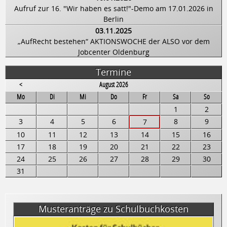
Aufruf zur 16. "Wir haben es satt!"-Demo am 17.01.2026 in
Berlin
03.11.2025
„AufRecht bestehen“ AKTIONSWOCHE der ALSO vor dem
Jobcenter Oldenburg
Termine
<
August 2026
ntag
enstag
ttwoch
nnerstag
eitag
mstag
nntag
Mo
Di
Mi
Do
Fr
Sa
So
1
2
3
4
5
6
8
9
7
10
11
12
13
14
15
16
17
18
19
20
21
22
23
24
25
26
27
28
29
30
31
Musteranträge zu Schulbuchkosten