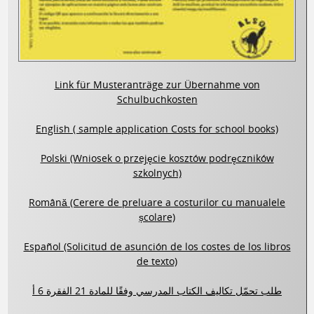
Link für Musteranträge zur Übernahme von
Schulbuchkosten
English ( sample application Costs for school books)
Polski (Wniosek o przejęcie kosztów podręczników
szkolnych)
Română (Cerere de preluare a costurilor cu manualele
școlare)
Español (Solicitud de asunción de los costes de los libros
de texto)
طلب تحمّل تكاليف الكتاب المدرسي وفقًا للمادة 21 الفقرة 6 أ