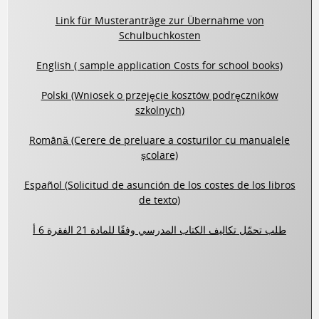
Link für Musteranträge zur Übernahme von
Schulbuchkosten
English ( sample application Costs for school books)
Polski (Wniosek o przejęcie kosztów podręczników
szkolnych)
Română (Cerere de preluare a costurilor cu manualele
școlare)
Español (Solicitud de asunción de los costes de los libros
de texto)
طلب تحمّل تكاليف الكتاب المدرسي وفقًا للمادة 21 الفقرة 6 أ