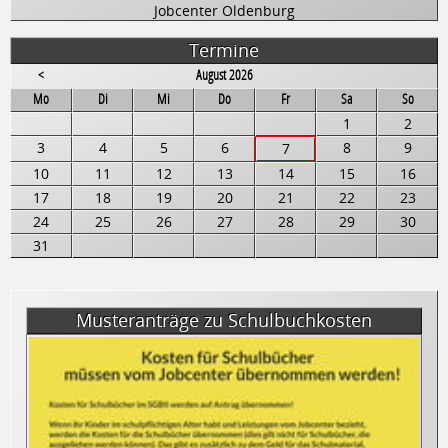
Jobcenter Oldenburg
Termine
<
August 2026
ntag
enstag
ttwoch
nnerstag
eitag
mstag
nntag
Mo
Di
Mi
Do
Fr
Sa
So
1
2
3
4
5
6
8
9
7
10
11
12
13
14
15
16
17
18
19
20
21
22
23
24
25
26
27
28
29
30
31
Musteranträge zu Schulbuchkosten