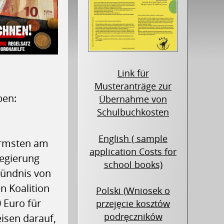
Link für
Musteranträge zur
ben:
Übernahme von
Schulbuchkosten
English ( sample
Ärmsten am
application Costs for
Regierung
school books)
Bündnis von
 Koalition
Polski (Wniosek o
 Euro für
przejęcie kosztów
podręczników
isen darauf,