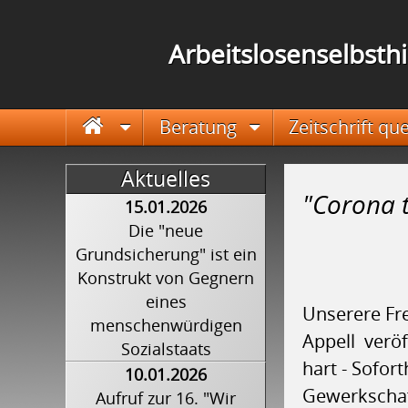
Arbeitslosenselbsthi
Navigation überspringen
Startseite
Beratung
Zeitschrift qu
Aktuelles
"Corona tr
15.01.2026
Die "neue
Grundsicherung" ist ein
Konstrukt von Gegnern
eines
Unserere Fr
menschenwürdigen
Appell veröf
Sozialstaats
hart - Sofort
10.01.2026
Gewerkschaft
Aufruf zur 16. "Wir