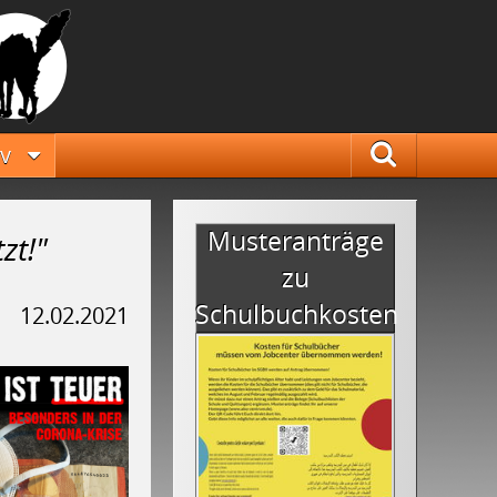
iv
Suche
Musteranträge
zt!"
zu
Schulbuchkosten
12.02.2021