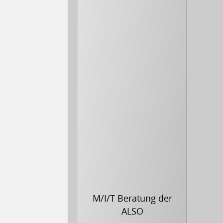
M/I/T Beratung der
ALSO