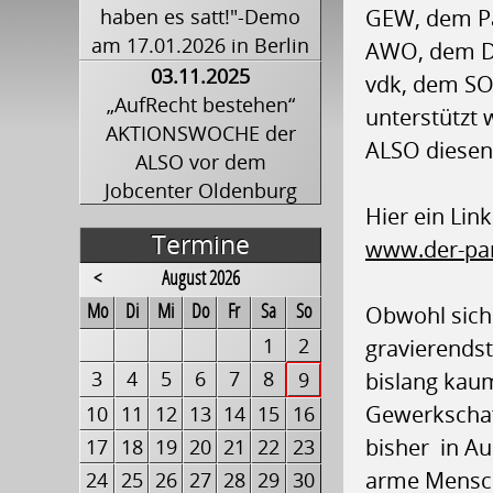
haben es satt!"-Demo
GEW, dem Pa
am 17.01.2026 in Berlin
AWO, dem Di
03.11.2025
vdk, dem SO
„AufRecht bestehen“
unterstützt 
AKTIONSWOCHE der
ALSO diesen
ALSO vor dem
Jobcenter Oldenburg
Hier ein Lin
Termine
www.der-par
<
August 2026
ntag
enstag
ttwoch
nnerstag
eitag
mstag
nntag
Obwohl sich
Mo
Di
Mi
Do
Fr
Sa
So
1
2
gravierendst
3
4
5
6
7
8
9
bislang kau
Gewerkschaf
10
11
12
13
14
15
16
bisher in Au
17
18
19
20
21
22
23
arme Mensche
24
25
26
27
28
29
30