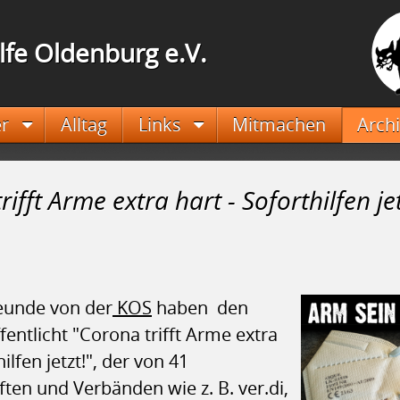
lfe Oldenburg e.V.
er
Alltag
Links
Mitmachen
Arch
ifft Arme extra hart - Soforthilfen jet
eunde von der
KOS
haben den
fentlicht "Corona trifft Arme extra
hilfen jetzt!", der von 41
en und Verbänden wie z. B. ver.di,